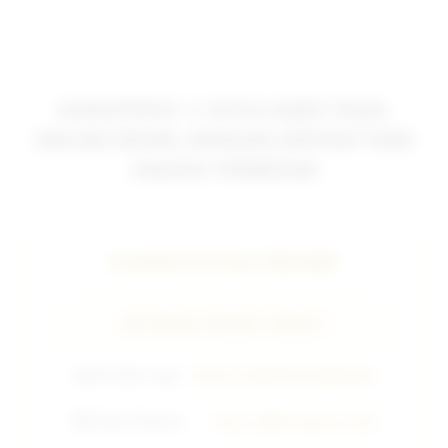
KANGTOTO2 => SITUS AGEN TOGEL
ONLINE RESMI, DENGAN DEPOSIT 1000
HADIAH TERBESAR
KANGTOTO2 RESMI
INFORMASI ENGINE TERBAIK
🔥
Win Rate Togel
98.9% GAMPANG MENANG
💳
Sistem Deposit
Dana, QRIS, Bank Lokal