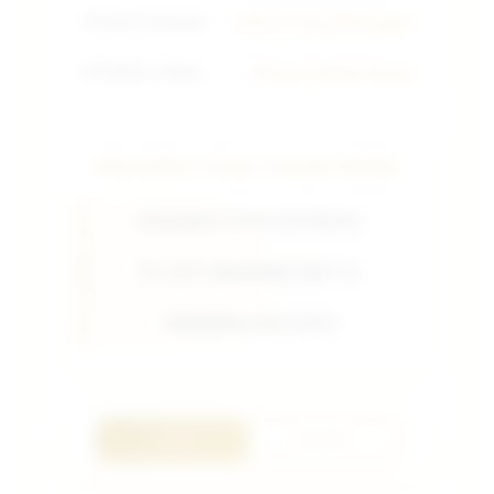
⚡
Proses Transaksi
Kilat & Tanpa Potongan
📱
Platform Utama
Hiburan Modal Hemat
PROVIDER TOGEL PALING RESMI
PRAGMATIC PLAY (OLYMPUS)
PG SOFT (MAHJONG WAYS 2)
HABANERO (KOI GATE)
LOGIN
DAFTAR