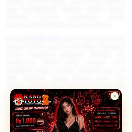
dengan nominal ringan. Sistem yang responsif
juga memungkinkan halaman diakses melalui
komputer maupun smartphone dengan
pengalaman penggunaan yang tetap praktis.
Sebagai
BANDAR TOGEL
, KANGTOTO2 menyediakan
sejumlah pilihan pasaran yang dapat disesuaikan
dengan kebutuhan pengguna. Berbagai opsi
pembayaran digital turut tersedia untuk
membantu proses transaksi, termasuk Dana dan
QRIS. Ditambah dengan susunan menu yang
ringkas, pengguna dapat berpindah dari satu fitur
ke fitur lainnya tanpa navigasi yang rumit.
Layanan
TOGEL RESMI
dari KANGTOTO2 dirancang
dengan sistem yang mudah dipahami serta
pengelolaan akun yang praktis. Modal awal yang
terjangkau memberikan pilihan bagi pengguna