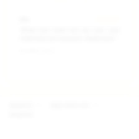
Rian
★★★★★
Ma
"Modal kecil sudah bisa ikut main, hasil
"P
undian jelas dan transparan. Sangat puas!"
Ra
Terverifikasi - Hari Ini
Terv
deposit 1k
>
togel online viral
>
kangtoto2
Buka
Footer Navigation