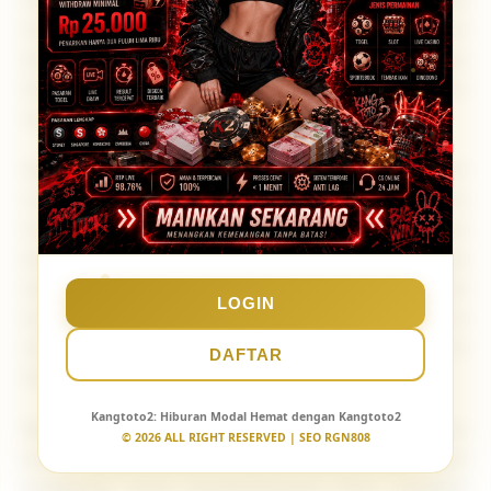
dalam menentukan nominal permainan sesuai
kebutuhan. Pengembangan infrastruktur juga
dilakukan secara berkala untuk menjaga performa
layanan tetap optimal.
KANGTOTO2 turut mengandalkan teknologi digital
untuk mendukung kestabilan platform sekaligus
menjaga proses transaksi tetap berjalan dengan
baik. Desain halaman yang adaptif membuat
layanan dapat digunakan pada berbagai ukuran
LOGIN
layar, sedangkan sistem yang ringan membantu
memberikan pengalaman akses yang lebih efisien
DAFTAR
ketika kondisi jaringan berubah.
Kangtoto2
: Hiburan Modal Hemat dengan Kangtoto2
Berbagai pembaruan layanan juga dilakukan
© 2026 ALL RIGHT RESERVED | SEO RGN808
secara rutin melalui program promosi, apresiasi
pengguna, serta pengembangan fitur. Langkah