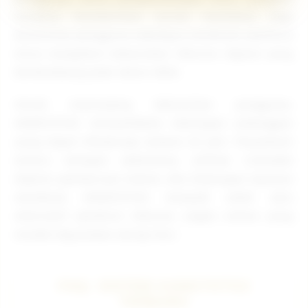
tersebut memberikan variasi tambahan bagi
komunitas pengguna sekaligus membuat platform
terus mengikuti kebutuhan hiburan digital yang
berkembang pada tahun 2026.
Untuk menunjang kebutuhan pengguna,
KANGTOTO2 menyediakan dukungan pelanggan
yang dapat dihubungi selama 24 jam. Perpaduan
antara navigasi sederhana, pilihan transaksi
digital, pembaruan sistem, dan dukungan layanan
membuat KANGTOTO2 menjadi salah satu
alternatif platform hiburan angka online yang
mudah digunakan setiap hari.
FAQ: SISTEM KANGTOTO2
TERBARU