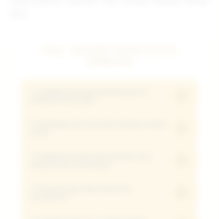
yang praktis, nyaman, dan mudah diakses setiap
hari.
FAQ: SISTEM KANGTOTO2
TERBARU
1. Apakah peluang kemenangan di
+
KANGTOTO2 adil?
2. Mengapa bisa bermain dengan modal
Ya, seluruh hasil undian dijalankan dengan
+
kecil?
sistem resmi yang transparan sehingga
setiap pemain memiliki kesempatan yang
3. Bagaimana jika ada masalah saat
KANGTOTO2 memberikan akses mulai dari
+
deposit atau penarikan?
sama.
nominal rendah agar siapa pun bisa
mencoba keberuntungan tanpa harus keluar
4. Pasaran apa saja yang bisa
Tim bantuan KANGTOTO2 selalu aktif 24
+
dimainkan?
biaya besar.
jam untuk memastikan setiap kendala
transaksi dapat segera ditangani.