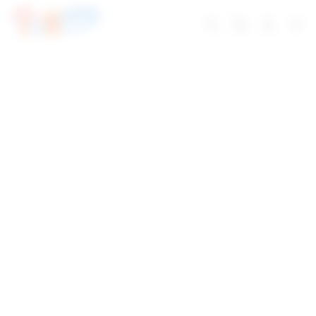
Skip
to
Troli
Login
Navigation
Kangtoto2 togel
content