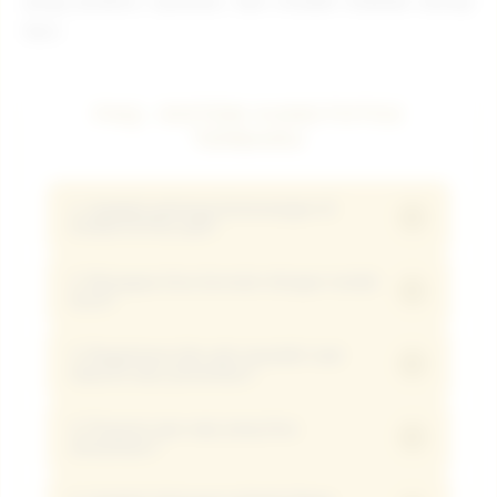
yang praktis, nyaman, dan mudah diakses setiap
hari.
FAQ: SISTEM KANGTOTO2
TERBARU
1. Apakah peluang kemenangan di
+
KANGTOTO2 adil?
2. Mengapa bisa bermain dengan modal
Ya, seluruh hasil undian dijalankan dengan
+
kecil?
sistem resmi yang transparan sehingga
setiap pemain memiliki kesempatan yang
3. Bagaimana jika ada masalah saat
KANGTOTO2 memberikan akses mulai dari
+
deposit atau penarikan?
sama.
nominal rendah agar siapa pun bisa
mencoba keberuntungan tanpa harus keluar
4. Pasaran apa saja yang bisa
Tim bantuan KANGTOTO2 selalu aktif 24
+
dimainkan?
biaya besar.
jam untuk memastikan setiap kendala
transaksi dapat segera ditangani.