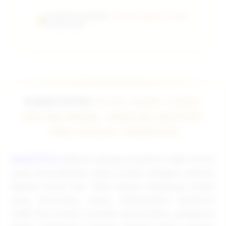
KANGTOTO2 RESMI :
HIBURAN MODAL HEMAT
Terbaik 2026.
KANGTOTO2
SITUS AGEN TOGEL
ONLINE RESMI, DENGAN DEPOSIT
1000 HADIAH TERBESAR
KANGTOTO2
dikenal sebagai platform togel online
yang menyediakan akses praktis dengan nominal
deposit mulai dari 1000 rupiah. Didukung sistem
yang dirancang untuk memberikan performa
stabil dan proses transaksi yang efisien, pengguna