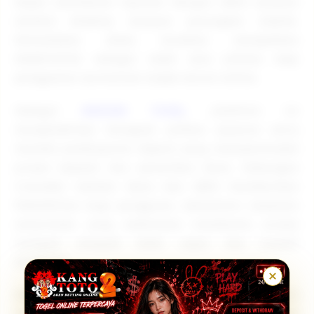
dapat menikmati layanan dengan lebih nyaman
melalui desktop maupun perangkat mobile.
Kemudahan akses tersebut menjadikan
KANGTOTO2 sebagai salah satu pilihan bagi
penggemar permainan angka secara online.
Sebagai
BANDAR TOGEL
, platform ini
menghadirkan beragam pilihan pasaran serta
metode pembayaran digital yang mempermudah
proses deposit dan penarikan dana. Dukungan
transaksi melalui Dana dan QRIS memberikan
fleksibilitas bagi pengguna, sementara tampilan
antarmuka yang sederhana membantu proses
navigasi menjadi lebih cepat dan mudah
dipahami.
Melalui layanan
TOGEL RESMI
, KANGTOTO2
menawarkan pengalaman bermain dengan sistem