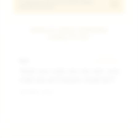
5. Apakah informasi pribadi dijaga
Tersedia beragam pasaran internasional
+
kerahasiaannya?
yang populer, sehingga pemain bisa
memilih sesuai preferensi masing-masing.
Tentu saja, sistem keamanan berlapis
PENGALAMAN MEMBER
digunakan untuk melindungi data pengguna
KANGTOTO2
agar tetap aman dan tidak bocor.
Rian
★★★★★
Ma
"Modal kecil sudah bisa ikut main, hasil
"P
undian jelas dan transparan. Sangat puas!"
Ra
Terverifikasi - Hari Ini
Terv