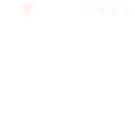
Skip
to
Troli
Login
Navigation
Kangtoto2 togel
content