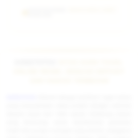
KANGTOTO2 RESMI :
HIBURAN MODAL HEMAT
Terbaik 2026.
KANGTOTO2
SITUS AGEN TOGEL
ONLINE RESMI, DENGAN DEPOSIT
1000 HADIAH TERBESAR
KANGTOTO2
dikenal sebagai platform togel online
yang menyediakan akses praktis dengan nominal
deposit mulai dari 1000 rupiah. Didukung sistem
yang dirancang untuk memberikan performa
stabil dan proses transaksi yang efisien, pengguna