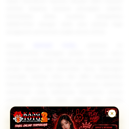
dapat menikmati layanan dengan lebih nyaman
melalui desktop maupun perangkat mobile.
Kemudahan akses tersebut menjadikan
KANGTOTO2 sebagai salah satu pilihan bagi
penggemar permainan angka secara online.
Sebagai
BANDAR TOGEL
, platform ini
menghadirkan beragam pilihan pasaran serta
metode pembayaran digital yang mempermudah
proses deposit dan penarikan dana. Dukungan
transaksi melalui Dana dan QRIS memberikan
fleksibilitas bagi pengguna, sementara tampilan
antarmuka yang sederhana membantu proses
navigasi menjadi lebih cepat dan mudah
dipahami.
Melalui layanan
TOGEL RESMI
, KANGTOTO2
menawarkan pengalaman bermain dengan sistem